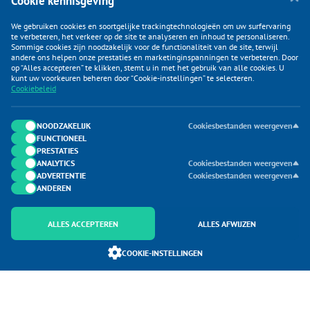
Cookie kennisgeving
We gebruiken cookies en soortgelijke trackingtechnologieën om uw surfervaring
te verbeteren, het verkeer op de site te analyseren en inhoud te personaliseren.
Sommige cookies zijn noodzakelijk voor de functionaliteit van de site, terwijl
andere ons helpen onze prestaties en marketinginspanningen te verbeteren. Door
op “Alles accepteren” te klikken, stemt u in met het gebruik van alle cookies. U
KLANTENSERVICE
kunt uw voorkeuren beheren door “Cookie-instellingen” te selecteren.
Cookiebeleid
CATEGORIEËN
DUIJVELAAR E-COMMERCE
NOODZAKELIJK
Cookiesbestanden weergeven
FUNCTIONEEL
CONTACTEN
PRESTATIES
ANALYTICS
Cookiesbestanden weergeven
ADVERTENTIE
Cookiesbestanden weergeven
ANDEREN
ALLES ACCEPTEREN
ALLES AFWIJZEN
Onderdeel van Duijvelaar E-commerce
COOKIE-INSTELLINGEN
SoloMono.net