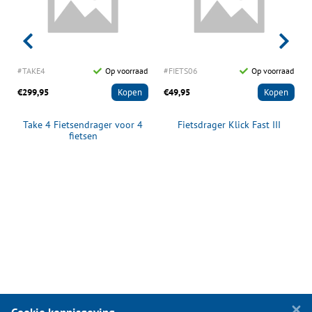
d
#TAKE4
Op voorraad
#FIETS06
Op voorraad
€299,95
Kopen
€49,95
Kopen
Take 4 Fietsendrager voor 4
Fietsdrager Klick Fast III
fietsen