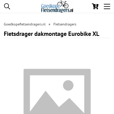
0
Toggl
navig
Goedkopefietsendragers.nl
Fietsendragers
Fietsdrager dakmontage Eurobike XL