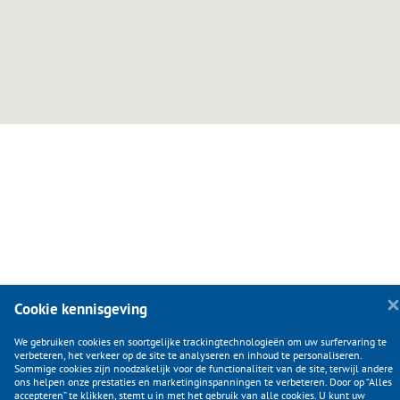
Cookie kennisgeving
KLANTENSERVICE
We gebruiken cookies en soortgelijke trackingtechnologieën om uw surfervaring te
verbeteren, het verkeer op de site te analyseren en inhoud te personaliseren.
Sommige cookies zijn noodzakelijk voor de functionaliteit van de site, terwijl andere
CATEGORIEËN
ons helpen onze prestaties en marketinginspanningen te verbeteren. Door op “Alles
accepteren” te klikken, stemt u in met het gebruik van alle cookies. U kunt uw