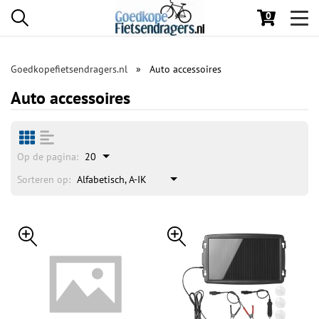
0
Toggl
navig
Goedkopefietsendragers.nl
Auto accessoires
Auto accessoires
Op de pagina:
20
Sorteren op:
Alfabetisch, A-IK