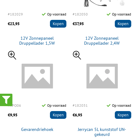
#182029
Op voorraad
#182050
Op voorraad
€23,95
Kopen
€37,95
Kopen
12V Zonnepaneel
12V Zonnepaneel
Druppellader 1,5W
Druppellader 2,4W
#APO06
Op voorraad
#182031
Op voorraad
€9,95
Kopen
€6,95
Kopen
Gevarendriehoek
Jerrycan 5L kunststof UN-
gekeurd