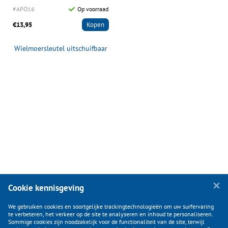
#APO16
Op voorraad
€13,95
Kopen
Wielmoersleutel uitschuifbaar
Cookie kennisgeving
We gebruiken cookies en soortgelijke trackingtechnologieën om uw surfervaring
te verbeteren, het verkeer op de site te analyseren en inhoud te personaliseren.
Sommige cookies zijn noodzakelijk voor de functionaliteit van de site, terwijl