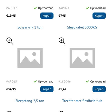
#APO17
Op voorraad
#APO21
Op voorraad
€19,95
Kopen
€7,95
Kopen
Schaarkrik 1 ton
Sleepkabel 3000KG
#APO15
Op voorraad
#182046
Op voorraad
€34,95
Kopen
€1,49
Kopen
Sleepstang 2,5 ton
Trechter met flexibele tuit