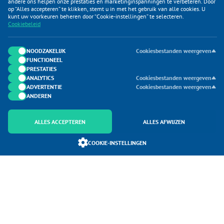
andere ons helpen onze prestaties en marketinginspanningen te verbeteren. Door
op “Alles accepteren” te klikken, stemt u in met het gebruik van alle cookies. U
KLANTENSERVICE
kunt uw voorkeuren beheren door “Cookie-instellingen” te selecteren.
Cookiebeleid
CATEGORIEËN
DUIJVELAAR E-COMMERCE
NOODZAKELIJK
Cookiesbestanden weergeven
FUNCTIONEEL
CONTACTEN
PRESTATIES
ANALYTICS
Cookiesbestanden weergeven
ADVERTENTIE
Cookiesbestanden weergeven
ANDEREN
ALLES ACCEPTEREN
ALLES AFWIJZEN
Onderdeel van Duijvelaar E-commerce
COOKIE-INSTELLINGEN
SoloMono.net
Copyright 2026 Goedkopefietsendragers.nl. Alle Rechten Voorbehouden