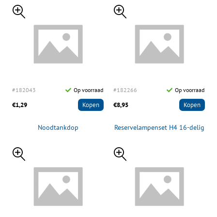
#182043
Op voorraad
#182266
Op voorraad
€1,29
Kopen
€8,95
Kopen
Noodtankdop
Reservelampenset H4 16-delig