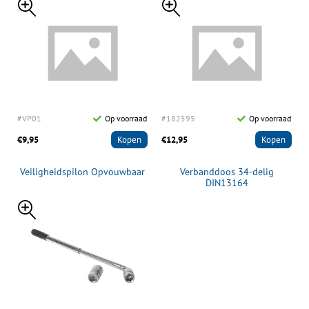
#VP01
Op voorraad
#182595
Op voorraad
€9,95
Kopen
€12,95
Kopen
Veiligheidspilon Opvouwbaar
Verbanddoos 34-delig
DIN13164